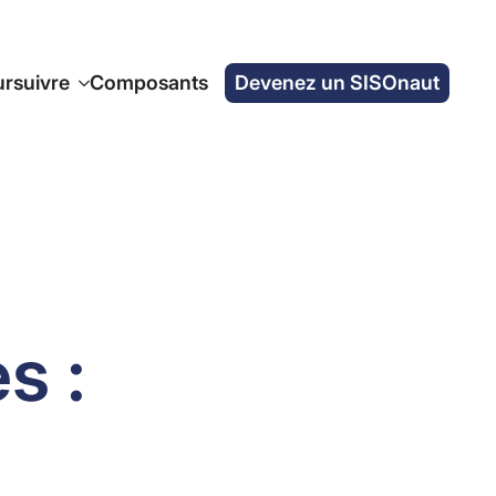
rsuivre
Composants
Devenez un SISOnaut
s :