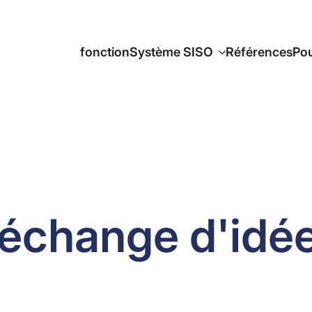
fonction
Système SISO
Références
Pou
échange d'idée